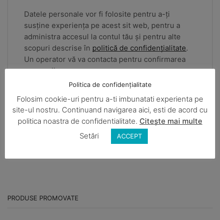
Datele personale vor fi folosite pentru a-ți
susține experiența pe acest sit web, pentru a
administra accesul la contul tău și pentru alte
scopuri descrise în
politică de confidențialitate
.
Un operator vă va contacta pentru confirmarea
comenzii.
Politica de confidențialitate
INREGISTRARE
Folosim cookie-uri pentru a-ti imbunatati experienta pe
site-ul nostru. Continuand navigarea aici, esti de acord cu
politica noastra de confidentialitate.
Citește mai multe
Setări
ACCEPT
PRODUSE PROMOVATE