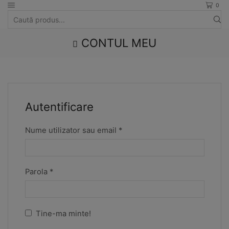
0
Search
input
CONTUL MEU
Autentificare
Required
Nume utilizator sau email
*
Required
Parola
*
Tine-ma minte!