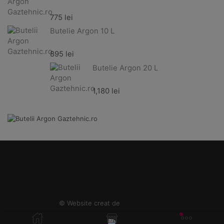
775
lei
Butelie Argon 10 L
895
lei
Butelie Argon 20 L
1,180
lei
© Website creat de
Better Brands