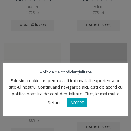
40 litri
5 litri
1,725
lei
775
lei
ADAUGĂ ÎN COȘ
ADAUGĂ ÎN COȘ
Politica de confidențialitate
Folosim cookie-uri pentru a-ti imbunatati experienta pe
site-ul nostru. Continuand navigarea aici, esti de acord cu
politica noastra de confidentialitate.
Citește mai multe
Setări
ACCEPT
Butelie Heliu 50 L
Reductor Heliu
50 litri
535
lei
1,885
lei
ADAUGĂ ÎN COȘ