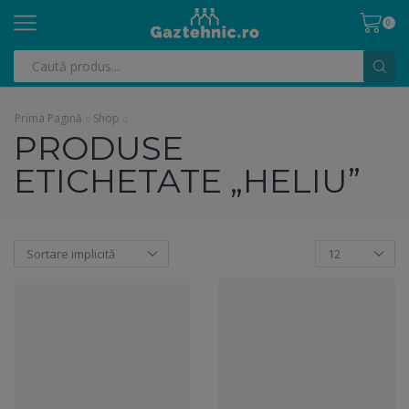
0
Search
input
Prima Pagină
Shop
PRODUSE
ETICHETATE „HELIU”
Products
per
page