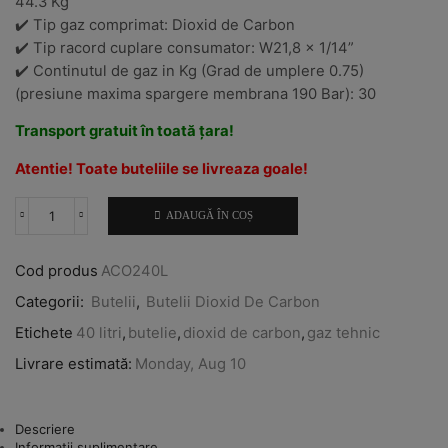
44.3 Kg
✔️ Tip gaz comprimat: Dioxid de Carbon
✔️ Tip racord cuplare consumator: W21,8 x 1/14”
✔️ Continutul de gaz in Kg (Grad de umplere 0.75)
(presiune maxima spargere membrana 190 Bar): 30
Transport gratuit în toată țara!
Atentie! Toate buteliile se livreaza goale!
ADAUGĂ ÎN COȘ
Cantitate
Butelie
Dioxid
Cod produs
ACO240L
de
Carbon
Categorii:
Butelii
,
Butelii Dioxid De Carbon
40
L
Etichete
40 litri
,
butelie
,
dioxid de carbon
,
gaz tehnic
Livrare estimată:
Monday, Aug 10
Descriere
Informații suplimentare