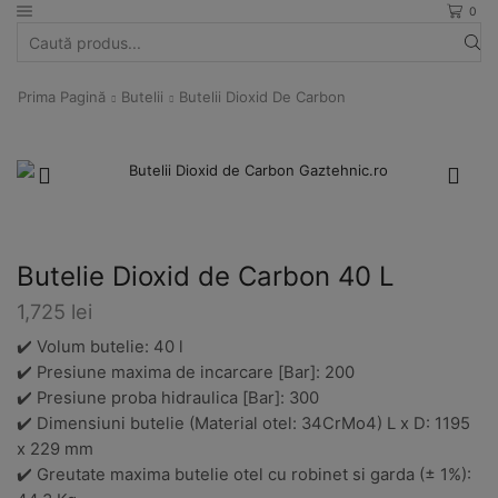
0
Search
input
Prima Pagină
Butelii
Butelii Dioxid De Carbon
Butelie Dioxid de Carbon 40 L
1,725
lei
✔️ Volum butelie: 40 l
✔️ Presiune maxima de incarcare [Bar]: 200
✔️ Presiune proba hidraulica [Bar]: 300
✔️ Dimensiuni butelie (Material otel: 34CrMo4) L x D: 1195
x 229 mm
✔️ Greutate maxima butelie otel cu robinet si garda (± 1%):