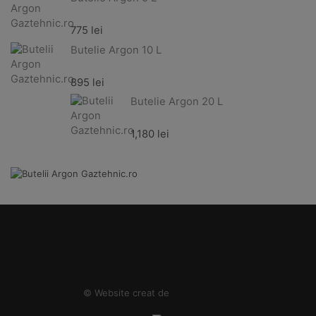
775
lei
Butelie Argon 10 L
895
lei
Butelie Argon 20 L
1,180
lei
© Website creat de
Better Brands