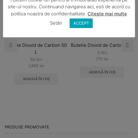
site-ul nostru. Continuand navigarea aici, esti de acord cu
politica noastra de confidentialitate.
Citește mai multe
Setări
ACCEPT
Butelie Dioxid de Carbon 50
Butelie Dioxid de Carbon 5 L
L
5 litri
775
lei
50 litri
1,885
lei
ADAUGĂ ÎN COȘ
ADAUGĂ ÎN COȘ
PRODUSE PROMOVATE