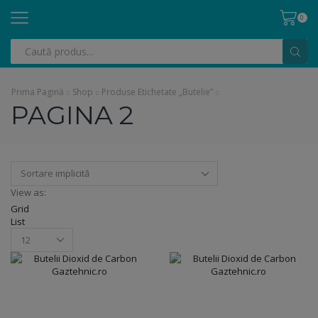
0
Search
input
Prima Pagină
Shop
Produse Etichetate „butelie”
PAGINA 2
View as:
Grid
List
Products
per
page