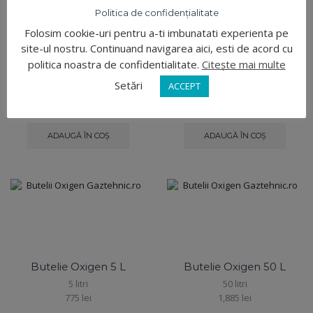
Politica de confidențialitate
Folosim cookie-uri pentru a-ti imbunatati experienta pe
site-ul nostru. Continuand navigarea aici, esti de acord cu
politica noastra de confidentialitate.
Citește mai multe
Butelie Oxigen 20 L
Butelie Oxigen 40 L
Setări
ACCEPT
20 litri
40 litri
1,180
lei
1,725
lei
ADAUGĂ ÎN COȘ
ADAUGĂ ÎN COȘ
Butelie Oxigen 5 L
Butelie Oxigen 50 L
5 litri
50 litri
775
lei
1,885
lei